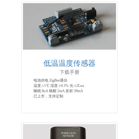
低温温度传感器
下载手册
电池供电 ZigBee通信
温度:±1℃ 湿度:±0.3% 光:±2Lux
睡眠:8uA 唤醒:2mA 发射:39mA
已上市，支持定制