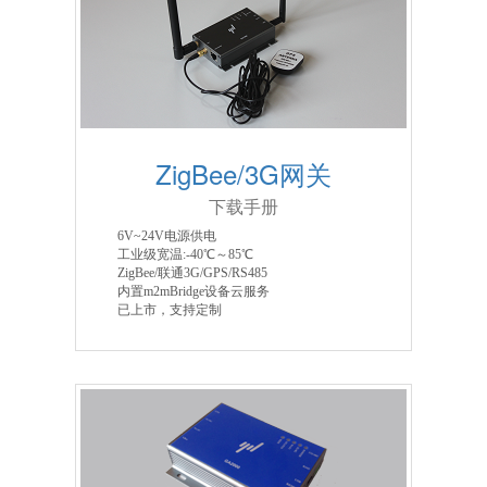
ZigBee/3G网关
下载手册
6V~24V电源供电
工业级宽温:-40℃～85℃
ZigBee/联通3G/GPS/RS485
内置m2mBridge设备云服务
已上市，支持定制