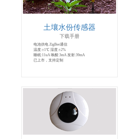
土壤水份传感器
下载手册
电池供电 ZigBee通信
温度:±1℃ 湿度:±2%
睡眠:11uA 唤醒:3mA 发射:39mA
已上市，支持定制