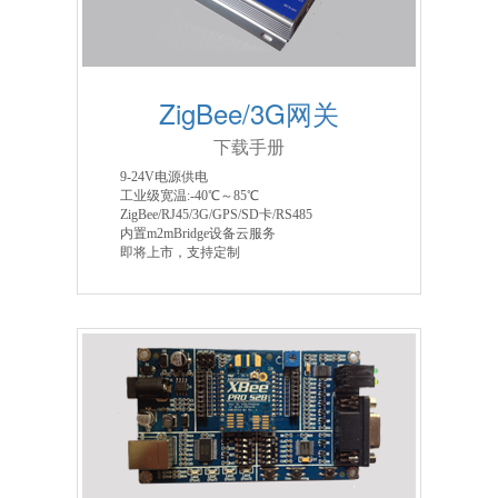
ZigBee/3G网关
下载手册
9-24V电源供电
工业级宽温:-40℃～85℃
ZigBee/RJ45/3G/GPS/SD卡/RS485
内置m2mBridge设备云服务
即将上市，支持定制